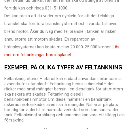
det medan du tankar, i annat fall så ska du stänga av bilen så
fort du kan och ringa 031-511000.
Det kan räcka att du vrider om nyckeln för att det felaktiga
bränslet ska förstöra bränslesystemet och i värsta fall även
bilens motor. Åker du iväg med fel bränsle i tanken är risken
ännu större att motorn skadas. En reparation av
bränslesystemet kan kosta mellan 20 000-25 000 kronor.
Läs
mer om feltankningar hos insplanet.
EXEMPEL PÅ OLIKA TYPER AV FELTANKNING
Feltankning etanol – etanol kan endast användas i bilar som är
avsedda för etanoldrift. Feltankning bensin i dieselbil – det
räcker med små mängder bensin i en dieseltank för att motorn
ska riskera att skadas. Feltankning diesel i
bensinbil/bensinmotor Om diesel hamnar i en bensintank
riskeras motorskador även i små mängder. När vi är på plats
hos dig tar vi din bil till närmsta verkstad som kan sanera din
tank. Feltankningförsäkring och sanering kan vara ett tillägg i din
försäkring.