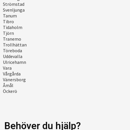
Strömstad
Svenljunga
Tanum
Tibro
Tidaholm
Tjörn
Tranemo
Trollhättan
Töreboda
Uddevalla
Ulricehamn
Vara
Vårgårda
Vänersborg
Åmål
Öckerö
Behöver du hjälp?