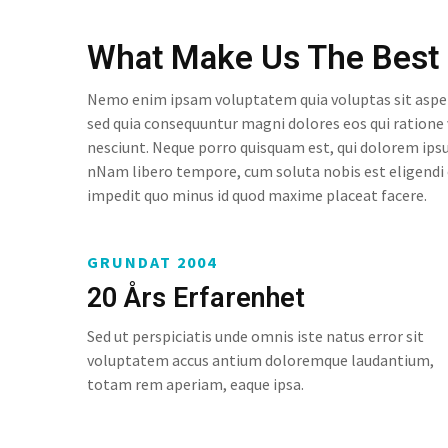
What Make Us The Best
Nemo enim ipsam voluptatem quia voluptas sit aspern
sed quia consequuntur magni dolores eos qui ratione
nesciunt. Neque porro quisquam est, qui dolorem ips
nNam libero tempore, cum soluta nobis est eligendi 
impedit quo minus id quod maxime placeat facere.
GRUNDAT 2004
20 Års Erfarenhet
Sed ut perspiciatis unde omnis iste natus error sit
voluptatem accus antium doloremque laudantium,
totam rem aperiam, eaque ipsa.