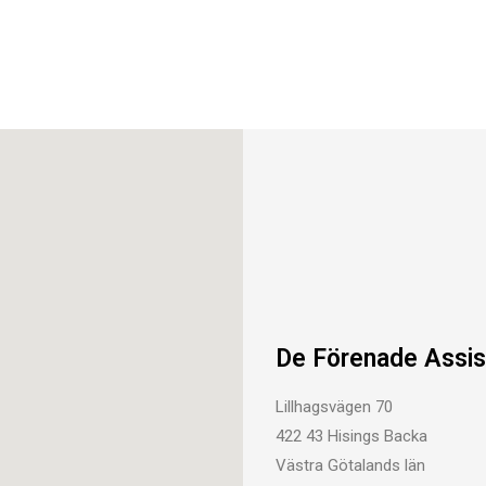
De Förenade Assis
Lillhagsvägen 70
422 43 Hisings Backa
Västra Götalands län