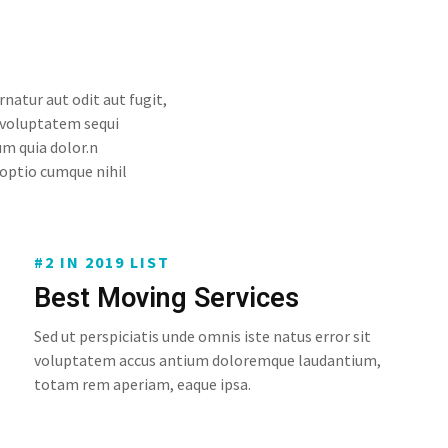
atur aut odit aut fugit,
 voluptatem sequi
um quia dolor.n
optio cumque nihil
#2 IN 2019 LIST
Best Moving Services
Sed ut perspiciatis unde omnis iste natus error sit
voluptatem accus antium doloremque laudantium,
totam rem aperiam, eaque ipsa.